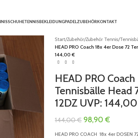
NNISSCHUHE
TENNISBEKLEIDUNG
PADEL
ZUBEHÖR
KONTAKT
Start
/
Zubehör
/
Zubehör Tennis
/
Tennisbä
HEAD PRO Coach 18x 4er Dose 72 Tenn
144,00 €
HEAD PRO Coach 1
Tennisbälle Head 7
12DZ UVP: 144,00
98,90
€
144,00
€
HEAD PRO COACH 18
x 4er DOSEN 7