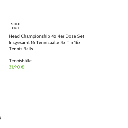
SOLD
-7%
OUT
Head Championship 4x 4er Dose Set
HEAD PRO Coac
Insgesamt 16 Tennisbälle 4x Tin 16x
Tennisbälle He
Tennis Balls
Zubehör Tennis
,
Tennisbälle
14,90
€
16,00
€
31,90
€
B