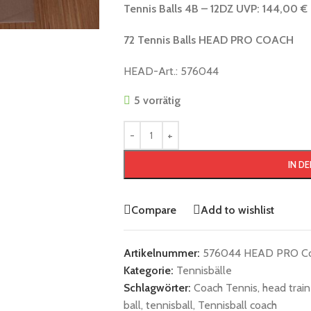
Tennis Balls
4B – 12DZ UVP: 144,00 €
72 Tennis Balls HEAD PRO COACH
HEAD-Art.: 576044
5 vorrätig
IN D
Compare
Add to wishlist
Artikelnummer:
576044 HEAD PRO Coa
Kategorie:
Tennisbälle
Schlagwörter:
Coach Tennis
,
head train
ball
,
tennisball
,
Tennisball coach