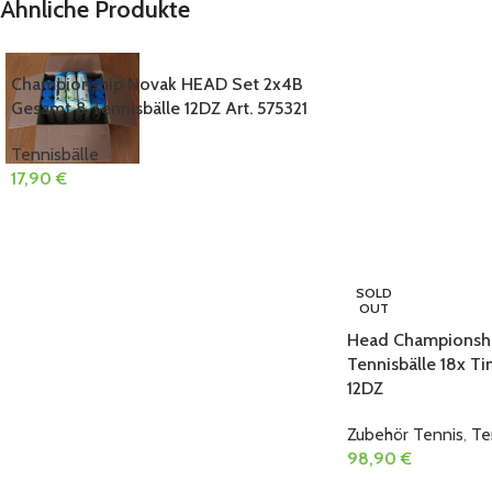
Ähnliche Produkte
Championship Novak HEAD Set 2x4B
Gesamt 8 Tennisbälle 12DZ Art. 575321
Tennisbälle
17,90
€
SOLD
OUT
Head Championshi
Tennisbälle 18x Ti
12DZ
Zubehör Tennis
,
Te
98,90
€