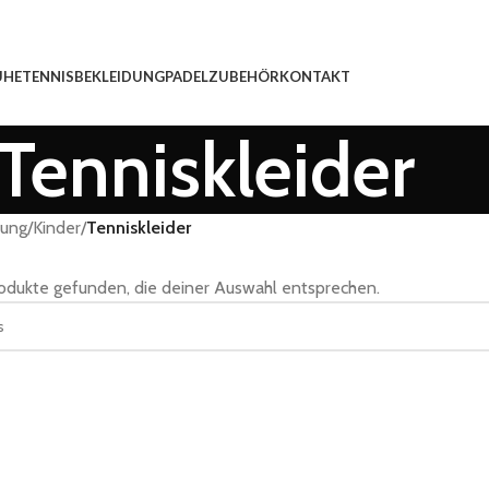
UHE
TENNISBEKLEIDUNG
PADEL
ZUBEHÖR
KONTAKT
Tenniskleider
dung
/
Kinder
/
Tenniskleider
odukte gefunden, die deiner Auswahl entsprechen.