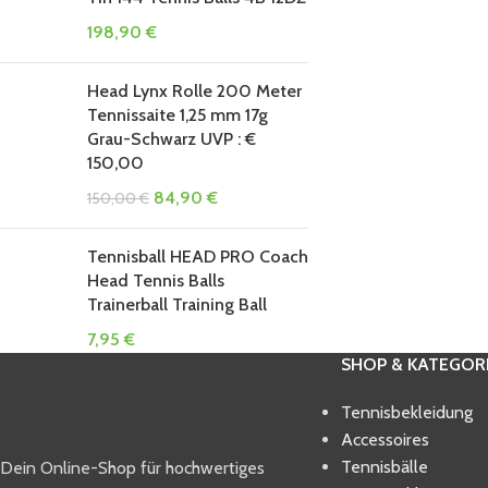
198,90
€
Head Lynx Rolle 200 Meter
Tennissaite 1,25 mm 17g
Grau-Schwarz UVP : €
150,00
84,90
€
150,00
€
Tennisball HEAD PRO Coach
Head Tennis Balls
Trainerball Training Ball
7,95
€
SHOP & KATEGOR
Tennisbekleidung
Accessoires
Tennisbälle
Dein Online-Shop für hochwertiges