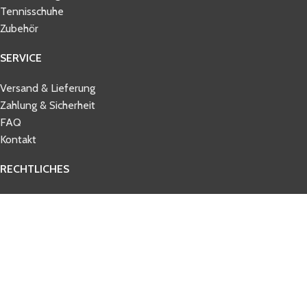
Tennisschuhe
Zubehör
SERVICE
Versand & Lieferung
Zahlung & Sicherheit
FAQ
Kontakt
RECHTLICHES
AGB
Datenschutz
Impressum
Widerrufsbelehrung
© 2026 tennisbelieve.com