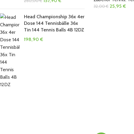
157,90
€
260,00
€
25,95
€
32,00
€
Head Championship 36x 4er
Dose 144 Tennisbälle 36x
Tin 144 Tennis Balls 4B 12DZ
198,90
€