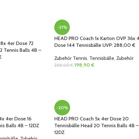
-31%
HEAD PRO Coach 1x Karton OVP 36x 4
8x 4er Dose 72
Dose 144 Tennisbälle UVP: 288,00 €
2 Tennis Balls 4B –
€
Zubehör Tennis
,
Tennisbälle
,
Zubehör
198,90
€
288,00
€
-20%
x 4er Dose 16
HEAD PRO Coach 5x 4er Dose 20
is Balls 4B – 12DZ
Tennisbälle Head 20 Tennis Balls 4B –
12DZ
nisbälle
,
Zubehör