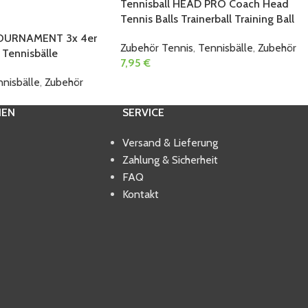
Tennisball HEAD PRO Coach Head
Tennis Balls Trainerball Training Ball
OURNAMENT 3x 4er
Zubehör Tennis
,
Tennisbälle
,
Zubehör
 Tennisbälle
7,95
€
nisbälle
,
Zubehör
IEN
SERVICE
Versand & Lieferung
Zahlung & Sicherheit
FAQ
Kontakt