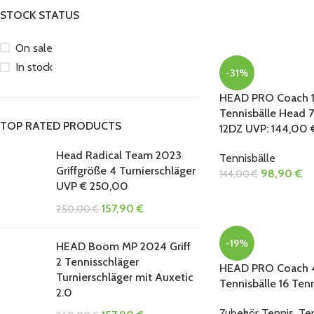
STOCK STATUS
On sale
In stock
-31%
HEAD PRO Coach 1
Tennisbälle Head 7
TOP RATED PRODUCTS
12DZ UVP: 144,00 
Head Radical Team 2023
Tennisbälle
Griffgröße 4 Turnierschläger
98,90
€
144,00
€
UVP € 250,00
157,90
€
250,00
€
-19%
HEAD Boom MP 2024 Griff
2 Tennisschläger
HEAD PRO Coach 4
Turnierschläger mit Auxetic
Tennisbälle 16 Tenn
2.0
Zubehör Tennis
,
Ten