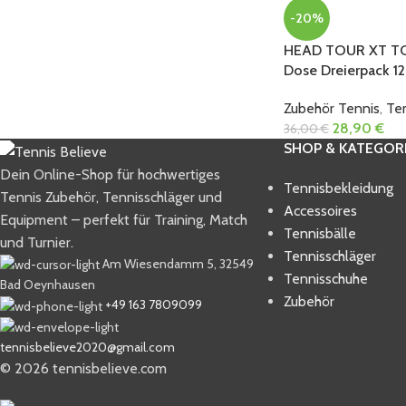
-20%
HEAD TOUR XT T
Dose Dreierpack 12
Zubehör Tennis
,
Ten
28,90
€
36,00
€
SHOP & KATEGOR
Dein Online-Shop für hochwertiges
Tennisbekleidung
Tennis Zubehör, Tennisschläger und
Accessoires
Equipment – perfekt für Training, Match
Tennisbälle
und Turnier.
Tennisschläger
Am Wiesendamm 5, 32549
Tennisschuhe
Bad Oeynhausen
Zubehör
+49 163 7809099
tennisbelieve2020@gmail.com
© 2026 tennisbelieve.com