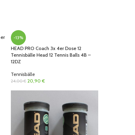
er
-13%
HEAD PRO Coach 3x 4er Dose 12
Tennisbälle Head 12 Tennis Balls 4B –
12DZ
Tennisbälle
20,90
€
24,00
€