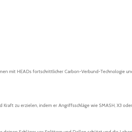
ammen mit HEADs fortschrittlicher Carbon-Verbund-Technologie und
 Kraft zu erzielen, indem er Angriffsschläge wie SMASH, X3 oder
r deinen Schläger vor Splittern und Dellen schützt und die Leben