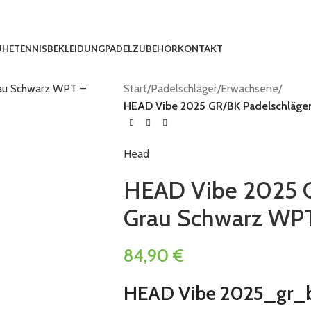
UHE
TENNISBEKLEIDUNG
PADEL
ZUBEHÖR
KONTAKT
Start
/
Padelschläger
/
Erwachsene
/
HEAD Vibe 2025 GR/BK Padelschläge
Head
HEAD Vibe 2025 G
Grau Schwarz WP
84,90
€
HEAD Vibe 2025_gr_b