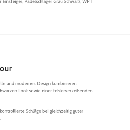
r Einsteiger
,
Padelschläger Grau Schwarz
,
WPT
our
ntrolle und modernes Design kombinieren
schwarzen Look sowie einer fehlerverzeihenden
trollierte Schläge bei gleichzeitig guter
.