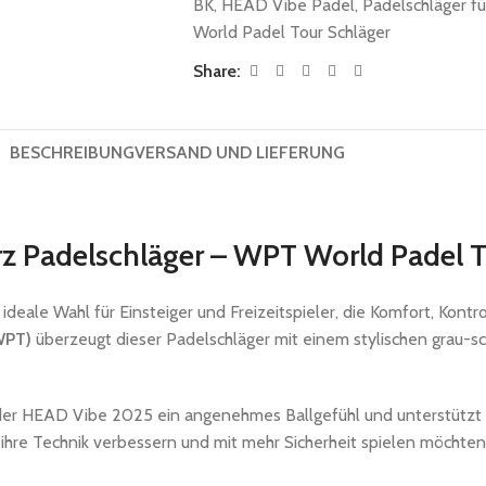
BK
,
HEAD Vibe Padel
,
Padelschläger fü
World Padel Tour Schläger
Share:
BESCHREIBUNG
VERSAND UND LIEFERUNG
 Padelschläger – WPT World Padel T
e ideale Wahl für Einsteiger und Freizeitspieler, die Komfort, Ko
WPT)
überzeugt dieser Padelschläger mit einem stylischen grau-
r HEAD Vibe 2025 ein angenehmes Ballgefühl und unterstützt kon
 ihre Technik verbessern und mit mehr Sicherheit spielen möchten