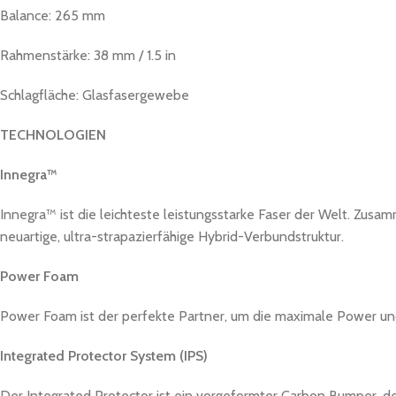
Balance: 265 mm
Rahmenstärke: 38 mm / 1.5 in
Schlagfläche: Glasfasergewebe
TECHNOLOGIEN
Innegra™
Innegra™ ist die leichteste leistungsstarke Faser der Welt. Zus
neuartige, ultra-strapazierfähige Hybrid-Verbundstruktur.
Power Foam
Power Foam ist der perfekte Partner, um die maximale Power und
Integrated Protector System (IPS)
Der Integrated Protector ist ein vorgeformter Carbon Bumper, de