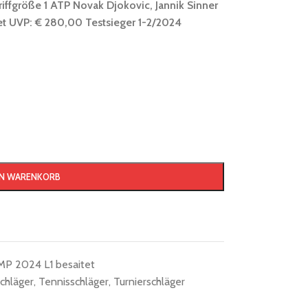
fgröße 1 ATP Novak Djokovic, Jannik Sinner
tet UVP: € 280,00 Testsieger 1-2/2024
EN WARENKORB
P 2024 L1 besaitet
chläger
,
Tennisschläger
,
Turnierschläger