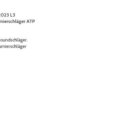
2023 L3
rnierschläger ATP
roundschläger
,
urnierschläger