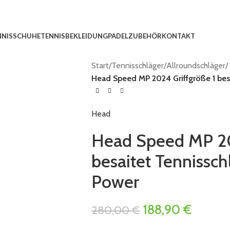
NNISSCHUHE
TENNISBEKLEIDUNG
PADEL
ZUBEHÖR
KONTAKT
Start
/
Tennisschläger
/
Allroundschläger
/
Head Speed MP 2024 Griffgröße 1 besa
Head
Head Speed MP 20
besaitet Tennissch
Power
188,90
€
280,00
€