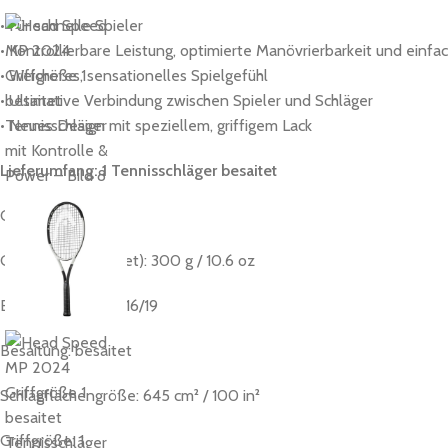
• Für schnelle Spieler
• Kontrollierbare Leistung, optimierte Manövrierbarkeit und ein
• Weicheres, sensationelles Spielgefühl
• Ultimative Verbindung zwischen Spieler und Schläger
• Neues Design mit speziellem, griffigem Lack
Lieferumfang: 1 Tennisschläger besaitet
CPI: 500
Gewicht (unbesaitet): 300 g / 10.6 oz
Bespannungsbild: 16/19
Besaitung: besaitet
Schlagflächengröße: 645 cm² / 100 in²
Griffgröße: 1