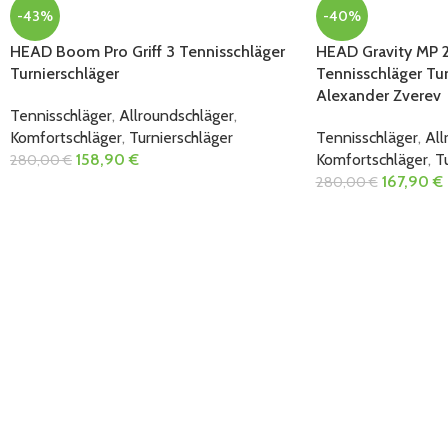
-43%
-40%
HEAD Boom Pro Griff 3 Tennisschläger
HEAD Gravity MP 
Turnierschläger
Tennisschläger Tu
Alexander Zverev
Tennisschläger
,
Allroundschläger
,
Komfortschläger
,
Turnierschläger
Tennisschläger
,
All
158,90
€
Komfortschläger
,
T
280,00
€
167,90
€
280,00
€