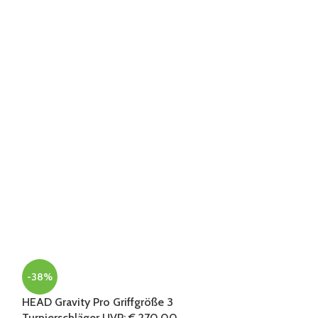
HEAD Instinct 
Tennisschläger 
Tennisschläger
118,90
€
-38%
HEAD Gravity Pro Griffgröße 3
Turnierschläger UVP: € 270,00