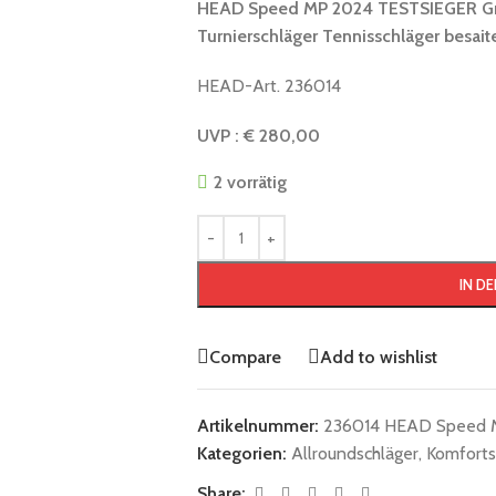
HEAD Speed MP 2024 TESTSIEGER Grif
Turnierschläger Tennisschläger besai
HEAD-Art. 236014
UVP : € 280,00
2 vorrätig
IN D
Compare
Add to wishlist
Artikelnummer:
236014 HEAD Speed M
Kategorien:
Allroundschläger
,
Komforts
Share: