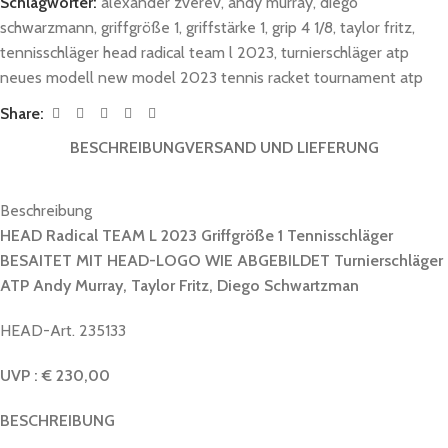
Schlagwörter:
alexander zverev
,
andy murray
,
diego
schwarzmann
,
griffgröße 1
,
griffstärke 1
,
grip 4 1/8
,
taylor fritz
,
tennisschläger head radical team l 2023
,
turnierschläger atp
neues modell new model 2023 tennis racket tournament atp
Share:
BESCHREIBUNG
VERSAND UND LIEFERUNG
Beschreibung
HEAD Radical TEAM L 2023 Griffgröße 1 Tennisschläger
BESAITET MIT HEAD-LOGO WIE ABGEBILDET Turnierschläger
ATP Andy Murray, Taylor Fritz, Diego Schwartzman
HEAD-Art. 235133
UVP : € 230,00
BESCHREIBUNG