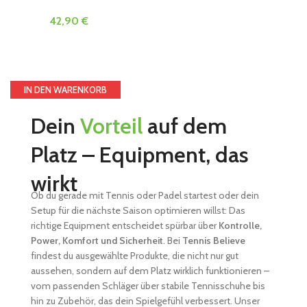
42,90
€
60,00
€
Damen Tennis Rock/Short mit Innenhose Head Perf Skort
Women Farbe weiß - Größe L
HEAD-Art. 814511 UVP : €
60,00
HEAD Skort W Women
White Size L
IN DEN WARENKORB
Dein
Vorteil
auf dem
Platz – Equipment, das
wirkt
Ob du gerade mit Tennis oder Padel startest oder dein
Setup für die nächste Saison optimieren willst: Das
richtige Equipment entscheidet spürbar über
Kontrolle,
Power, Komfort und Sicherheit
. Bei
Tennis Believe
findest du ausgewählte Produkte, die nicht nur gut
aussehen, sondern auf dem Platz wirklich funktionieren –
vom passenden Schläger über stabile Tennisschuhe bis
hin zu Zubehör, das dein Spielgefühl verbessert. Unser