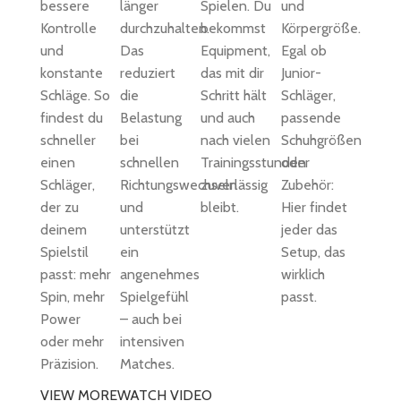
bessere
länger
Spielen. Du
und
Kontrolle
durchzuhalten.
bekommst
Körpergröße.
und
Das
Equipment,
Egal ob
konstante
reduziert
das mit dir
Junior-
Schläge. So
die
Schritt hält
Schläger,
findest du
Belastung
und auch
passende
schneller
bei
nach vielen
Schuhgrößen
einen
schnellen
Trainingsstunden
oder
Schläger,
Richtungswechseln
zuverlässig
Zubehör:
der zu
und
bleibt.
Hier findet
deinem
unterstützt
jeder das
Spielstil
ein
Setup, das
passt: mehr
angenehmes
wirklich
Spin, mehr
Spielgefühl
passt.
Power
– auch bei
oder mehr
intensiven
Präzision.
Matches.
VIEW MORE
WATCH VIDEO