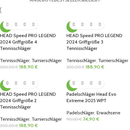
Schuhe und Zubehör
Tennisschläger kaufen
ordentlich und geschützt.
Tennisschuhe entdecken
Taschen ansehen
-37%
-37%
HEAD Speed PRO LEGEND
HEAD Speed PRO LEGEND
2024 Griffgröße 4
2024 Griffgröße 3
Tennisschläger
Tennisschläger
Tennisschläger
,
Turnierschläger
Tennisschläger
,
Turnierschläger
188,90
€
188,90
€
300,00
€
300,00
€
-37%
-17%
HEAD Speed PRO LEGEND
Padelschläger Head Evo
2024 Griffgröße 2
Extreme 2025 WPT
Tennisschläger
Padelschläger
,
Erwachsene
Tennisschläger
,
Turnierschläger
74,90
€
90,00
€
188,90
€
300,00
€