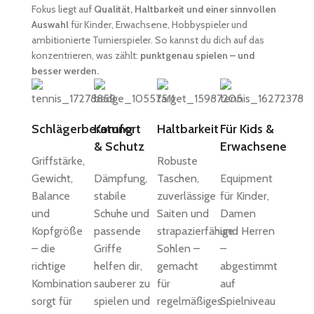
Fokus liegt auf
Qualität, Haltbarkeit und einer sinnvollen
Auswahl
für Kinder, Erwachsene, Hobbyspieler und
ambitionierte Turnierspieler. So kannst du dich auf das
konzentrieren, was zählt:
punktgenau spielen – und
besser werden.
Schlägerberatung
Komfort
Haltbarkeit
Für Kids &
& Schutz
Erwachsene
Griffstärke,
Robuste
Gewicht,
Dämpfung,
Taschen,
Equipment
Balance
stabile
zuverlässige
für Kinder,
und
Schuhe und
Saiten und
Damen
Kopfgröße
passende
strapazierfähige
und Herren
– die
Griffe
Sohlen –
–
richtige
helfen dir,
gemacht
abgestimmt
Kombination
sauberer zu
für
auf
sorgt für
spielen und
regelmäßiges
Spielniveau