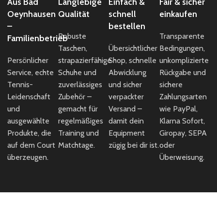
Aus Bad
Langlebige
Einfach &
Fair & sicher
Oeynhausen
Qualität
schnell
einkaufen
–
bestellen
Robuste
Transparente
Familienbetrieb
Taschen,
Übersichtlicher
Bedingungen,
Persönlicher
strapazierfähige
Shop, schnelle
unkomplizierte
Service, echte
Schuhe und
Abwicklung
Rückgabe und
Tennis-
zuverlässiges
und sicher
sichere
Leidenschaft
Zubehör –
verpackter
Zahlungsarten
und
gemacht für
Versand –
wie PayPal,
ausgewählte
regelmäßiges
damit dein
Klarna Sofort,
Produkte, die
Training und
Equipment
Giropay, SEPA
auf dem Court
Matchtage.
zügig bei dir ist.
oder
überzeugen.
Überweisung.