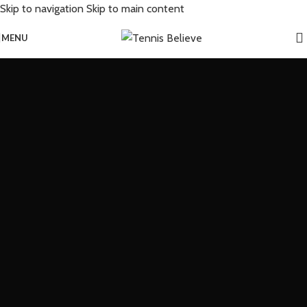
Skip to navigation
Skip to main content
MENU
Maximale
Performance
auf dem
Court
Entdecke hochwertiges Tennis-Equipment für Training und Match.
Von Profi-Schlägern bis zu langlebigem Zubehör – gemacht für dein