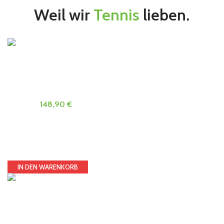
Weil wir
Tennis
lieben.
Head Speed Team 2024 Testsieger Griffgröße 1 ATP
Novak Djokovic Turnierschläger unbesaitet
148,90
€
250,00
€
HEAD Speed TEAM 2024 TESTSIEGER Griffgröße 1 ATP
Novak Djokovic, Jannik Sinner Turnierschläger unbesaitet
UVP: € 250,00 Testsieger 1-2/2024
HEAD-Art. 236034
UVP : € 250,00
IN DEN WARENKORB
Damen Tennis Rock/Short Head Perf Skort Women
Farbe weiß - Größe L