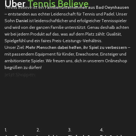
Über
Tennis Believe
Tennis Believe ist ein
Familienunternehmen aus Bad Oeynhausen
– entstanden aus echter Leidenschaft für Tennis und Padel. Unser
Sohn
Daniel
ist leidenschaftlicher und erfolgreicher Tennisspieler
und wird von der ganzen Familie unterstützt. Genau deshalb achten
wir bei jedem Produkt auf das, was auf dem Platz zählt: Qualität,
Spielgefühl und ein faires Preis-Leistungs-Verhältnis.
Unser Ziel:
Mehr Menschen dabei helfen, ihr Spiel zu verbessern
–
mit passendem Equipment für Kinder, Erwachsene, Einsteiger und
ambitionierte Spieler. Wir freuen uns, dich in unserem Onlineshop
begrüßen zu dürfen!
Jetzt Shoppen
1.
2.
3.
4.