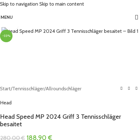
Skip to navigation
Skip to main content
MENU
Click to enlarge
-33%
Start
/
Tennisschläger
/
Allroundschläger
Head
Head Speed MP 2024 Griff 3 Tennisschläger
besaitet
188,90
€
280,00
€