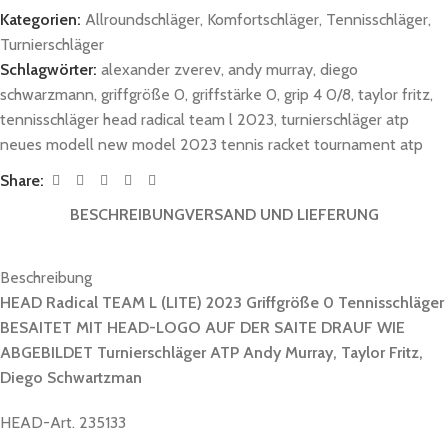
Kategorien:
Allroundschläger
,
Komfortschläger
,
Tennisschläger
,
Turnierschläger
Schlagwörter:
alexander zverev
,
andy murray
,
diego
schwarzmann
,
griffgröße 0
,
griffstärke 0
,
grip 4 0/8
,
taylor fritz
,
tennisschläger head radical team l 2023
,
turnierschläger atp
neues modell new model 2023 tennis racket tournament atp
Share:
BESCHREIBUNG
VERSAND UND LIEFERUNG
Beschreibung
HEAD Radical TEAM L (LITE) 2023 Griffgröße 0 Tennisschläger
BESAITET MIT HEAD-LOGO AUF DER SAITE DRAUF WIE
ABGEBILDET Turnierschläger ATP Andy Murray, Taylor Fritz,
Diego Schwartzman
HEAD-Art. 235133