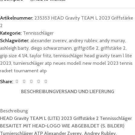
Artikelnummer:
235353 HEAD Gravity TEAM L 2023 Griffstärke
2
Kategorie:
Tennisschläger
Schlagwörter:
alexander zverev
,
andrey rublev
,
andy murray
,
ashleigh barty
,
diego schwarzmann
,
griffgröße 2
,
griffstärke 2
,
grip size 4 1/4
,
taylor fritz
,
tennisschläger head gravity team l lite
2023
,
turnierschläger atp neues modell new model 2023 tennis
racket tournament atp
Share:
BESCHREIBUNG
VERSAND UND LIEFERUNG
Beschreibung
HEAD Gravity TEAM L (LITE) 2023 Griffstärke 2 Tennisschläger
BESAITET MIT HEAD-LOGO WIE ABGEBILDET (S. BILDER)
Turnierschläger ATP
Alexander Zverev, Andrey Rublev,