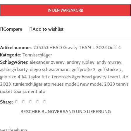
IN DEN WARENKORB
Compare
Add to wishlist
Artikelnummer:
235353 HEAD Gravity TEAM L 2023 Griff 4
Kategorie:
Tennisschläger
Schlagwörter:
alexander zverev
,
andrey rublev
,
andy murray
,
ashleigh barty
,
diego schwarzmann
,
griffgröße 2
,
griffstärke 2
,
grip size 4 1/4
,
taylor fritz
,
tennisschläger head gravity team l lite
2023
,
turnierschläger atp neues modell new model 2023 tennis
racket tournament atp
Share:
BESCHREIBUNG
VERSAND UND LIEFERUNG
Beschreibung