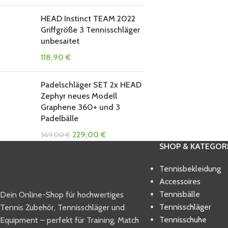
HEAD Instinct TEAM 2022
Griffgröße 3 Tennisschläger
unbesaitet
118,90
€
Padelschläger SET 2x HEAD
Zephyr neues Modell
Graphene 360+ und 3
Padelbälle
229,00
€
369,00
€
SHOP & KATEGOR
Tennisbekleidung
Accessoires
Tennisbälle
Dein Online-Shop für hochwertiges
Tennisschläger
Tennis Zubehör, Tennisschläger und
Tennisschuhe
Equipment – perfekt für Training, Match