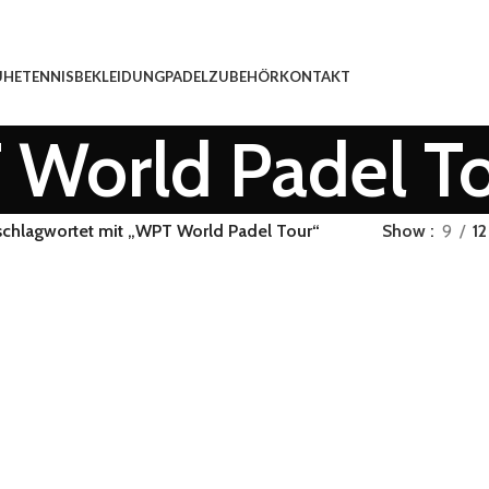
UHE
TENNISBEKLEIDUNG
PADEL
ZUBEHÖR
KONTAKT
World Padel T
schlagwortet mit „WPT World Padel Tour“
Show
9
12