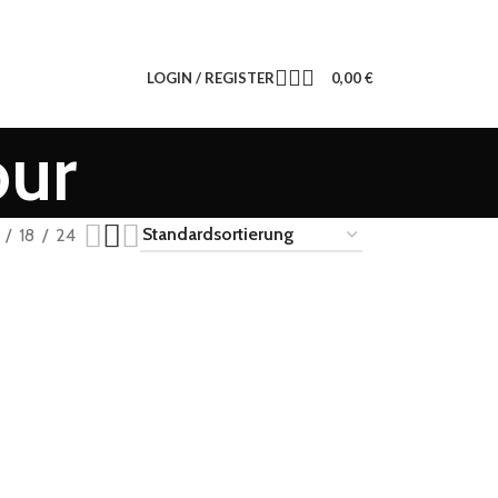
LOGIN / REGISTER
0,00
€
our
18
24