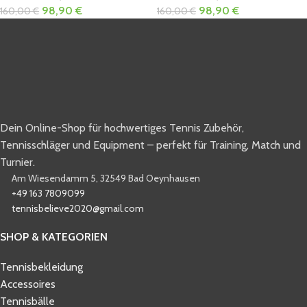
98,90
€
98,90
€
160,00
€
160,00
€
Dein Online-Shop für hochwertiges Tennis Zubehör,
Tennisschläger und Equipment – perfekt für Training, Match und
Turnier.
Am Wiesendamm 5, 32549 Bad Oeynhausen
+49 163 7809099
tennisbelieve2020@gmail.com
SHOP & KATEGORIEN
Tennisbekleidung
Accessoires
Tennisbälle