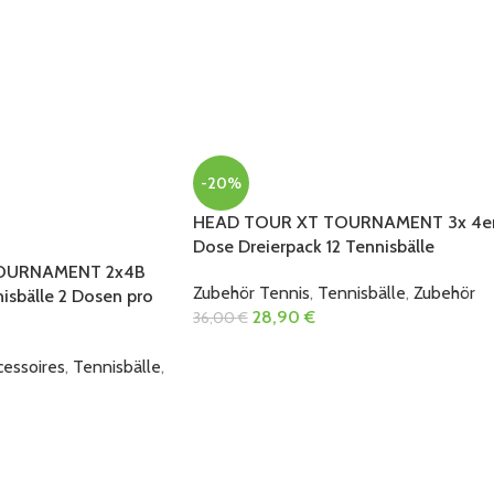
-20%
HEAD TOUR XT TOURNAMENT 3x 4e
Dose Dreierpack 12 Tennisbälle
OURNAMENT 2x4B
Zubehör Tennis
,
Tennisbälle
,
Zubehör
isbälle 2 Dosen pro
28,90
€
36,00
€
cessoires
,
Tennisbälle
,