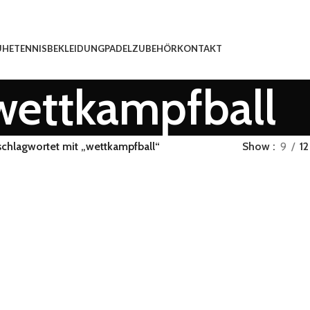
UHE
TENNISBEKLEIDUNG
PADEL
ZUBEHÖR
KONTAKT
wettkampfball
schlagwortet mit „wettkampfball“
Show
9
12