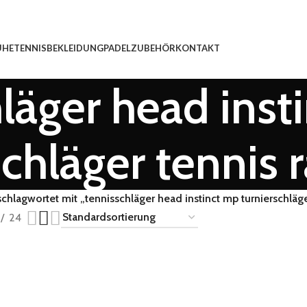
UHE
TENNISBEKLEIDUNG
PADEL
ZUBEHÖR
KONTAKT
läger head inst
schläger tennis 
chlagwortet mit „tennisschläger head instinct mp turnierschläge
24