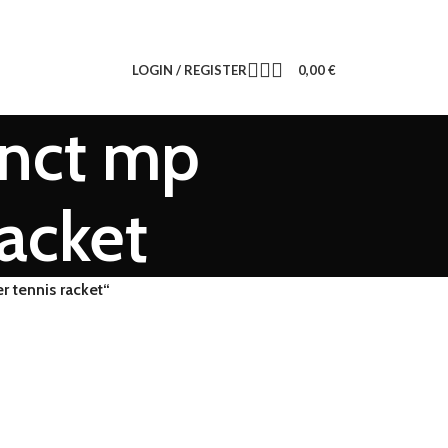
LOGIN / REGISTER
0,00
€
inct mp
racket
r tennis racket“