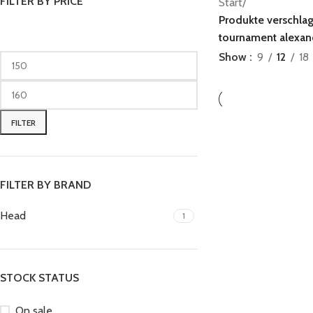
FILTER BY PRICE
Start
/
Produkte verschlag
tournament alexan
Show
9
12
18
FILTER
FILTER BY BRAND
Head
1
STOCK STATUS
On sale