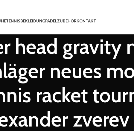
UHE
TENNISBEKLEIDUNG
PADEL
ZUBEHÖR
KONTAKT
r head gravity m
chläger neues m
nnis racket tou
lexander zverev