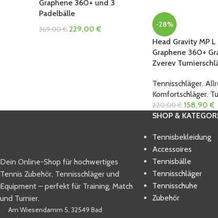
Graphene 360+ und 3
Padelbälle
-28%
229,00
€
369,00
€
Head Gravity MP L L
Graphene 360+ Gra
Zverev Turnierschl
Tennisschläger
,
All
Komfortschläger
,
Tu
158,90
€
220,00
€
SHOP & KATEGOR
Tennisbekleidung
Accessoires
Tennisbälle
Dein Online-Shop für hochwertiges
Tennisschläger
Tennis Zubehör, Tennisschläger und
Tennisschuhe
Equipment – perfekt für Training, Match
Zubehör
und Turnier.
Am Wiesendamm 5, 32549 Bad