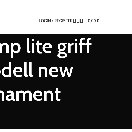
LOGIN / REGISTER
0,00
€
p lite griff
odell new
rnament