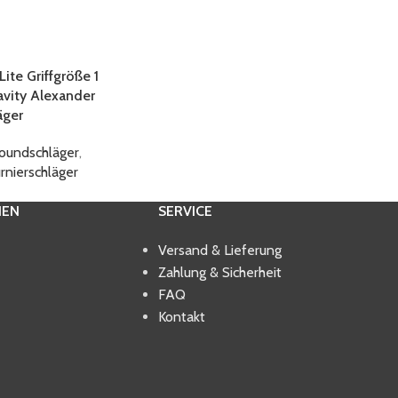
ite Griffgröße 1
vity Alexander
äger
roundschläger
,
rnierschläger
IEN
SERVICE
Versand & Lieferung
Zahlung & Sicherheit
FAQ
Kontakt