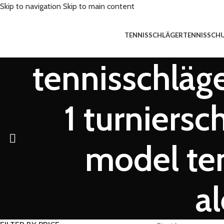
Skip to navigation
Skip to main content
TENNISSCHLÄGER
TENNISSCH
tennisschläge
1 turniers
model te
a