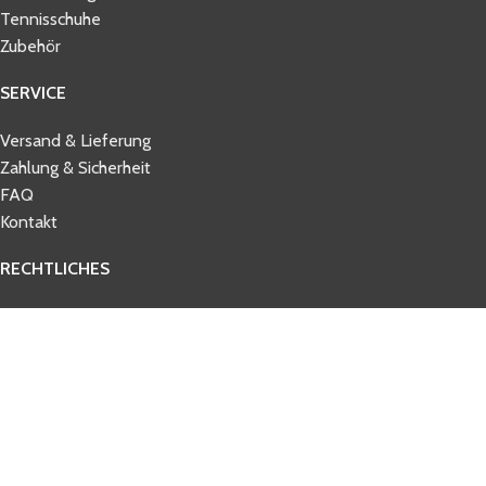
Tennisschuhe
Zubehör
SERVICE
Versand & Lieferung
Zahlung & Sicherheit
FAQ
Kontakt
RECHTLICHES
AGB
Datenschutz
Impressum
Widerrufsbelehrung
© 2026 tennisbelieve.com