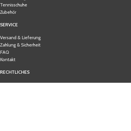
Tennisschuhe
Zubehör
SERVICE
Versand & Lieferung
Zahlung & Sicherheit
FAQ
Kontakt
RECHTLICHES
AGB
Datenschutz
Impressum
Widerrufsbelehrung
© 2026 tennisbelieve.com