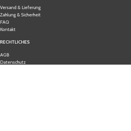
Versand & Lieferung
Zahlung & Sicherheit
FAQ
Kontakt
RECHTLICHES
AGB
Datenschutz
Impressum
Widerrufsbelehrung
© 2026 tennisbelieve.com
Shop
Filters
Wishlist