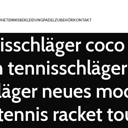
UHE
TENNISBEKLEIDUNG
PADEL
ZUBEHÖR
KONTAKT
isschläger coco 
n tennisschläge
hläger neues mo
tennis racket t