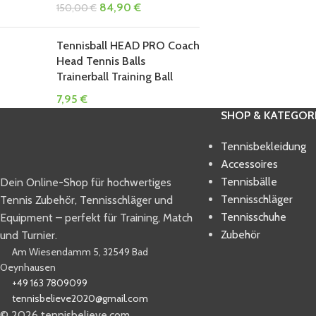
84,90
€
150,00
€
Tennisball HEAD PRO Coach
Head Tennis Balls
Trainerball Training Ball
7,95
€
SHOP & KATEGOR
Tennisbekleidung
Accessoires
Tennisbälle
Dein Online-Shop für hochwertiges
Tennisschläger
Tennis Zubehör, Tennisschläger und
Tennisschuhe
Equipment – perfekt für Training, Match
Zubehör
und Turnier.
Am Wiesendamm 5, 32549 Bad
Oeynhausen
+49 163 7809099
tennisbelieve2020@gmail.com
© 2026 tennisbelieve.com