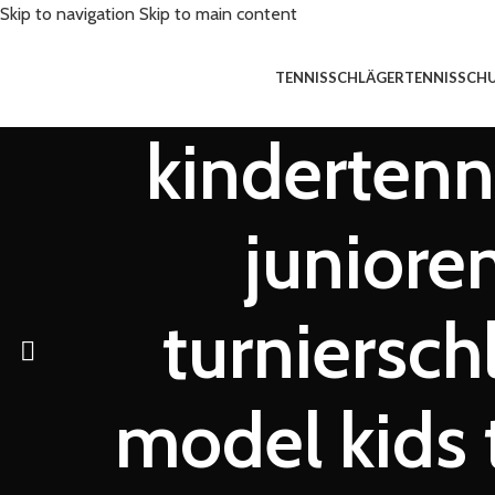
Skip to navigation
Skip to main content
TENNISSCHLÄGER
TENNISSCH
kindertenn
juniore
turniersc
model kids 