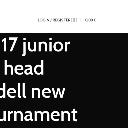
LOGIN / REGISTER
0,00
€
17 junior
r head
dell new
ournament