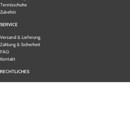
Tennisschuhe
Zubehör
SERVICE
Versand & Lieferung
Zahlung & Sicherheit
FAQ
Kontakt
RECHTLICHES
AGB
Datenschutz
Impressum
Widerrufsbelehrung
© 2026 tennisbelieve.com