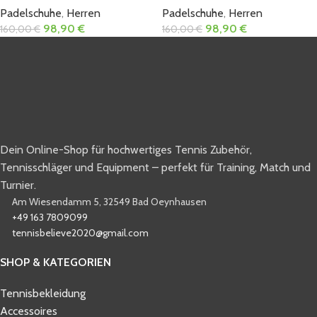
Padelschuhe
,
Herren
Padelschuhe
,
Herren
98,90
€
98,90
€
160,00
€
160,00
€
Dein Online-Shop für hochwertiges Tennis Zubehör,
Tennisschläger und Equipment – perfekt für Training, Match und
Turnier.
Am Wiesendamm 5, 32549 Bad Oeynhausen
+49 163 7809099
tennisbelieve2020@gmail.com
SHOP & KATEGORIEN
Tennisbekleidung
Accessoires