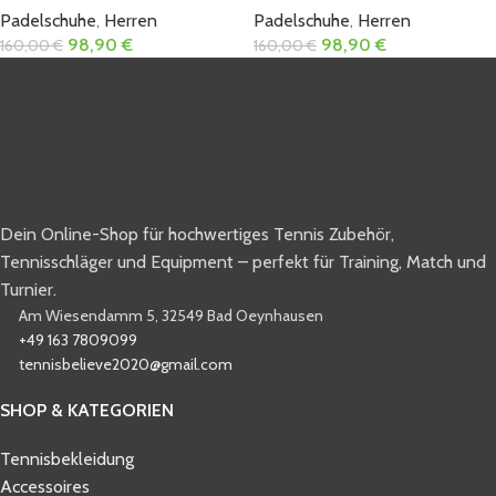
Padelschuhe
,
Herren
Padelschuhe
,
Herren
98,90
€
98,90
€
160,00
€
160,00
€
Dein Online-Shop für hochwertiges Tennis Zubehör,
Tennisschläger und Equipment – perfekt für Training, Match und
Turnier.
Am Wiesendamm 5, 32549 Bad Oeynhausen
+49 163 7809099
tennisbelieve2020@gmail.com
SHOP & KATEGORIEN
Tennisbekleidung
Accessoires