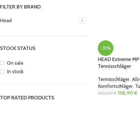
FILTER BY BRAND
Head
1
-31%
STOCK STATUS
HEAD Extreme MP
On sale
Tennisschläger
In stock
Tennisschläger
,
All
Komfortschläger
,
Tu
158,90
€
230,00
€
TOP RATED PRODUCTS