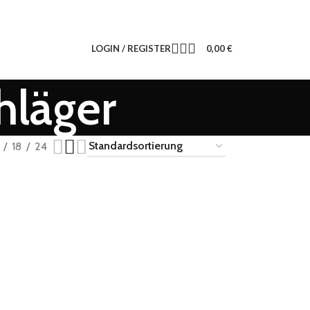
LOGIN / REGISTER
0,00
€
hläger
18
24