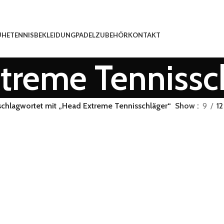
UHE
TENNISBEKLEIDUNG
PADEL
ZUBEHÖR
KONTAKT
treme Tennissc
schlagwortet mit „Head Extreme Tennisschläger“
Show
9
12