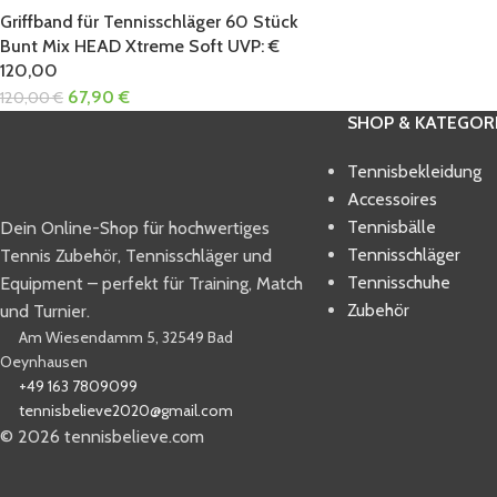
Griffband für Tennisschläger 60 Stück
Bunt Mix HEAD Xtreme Soft UVP: €
120,00
67,90
€
120,00
€
SHOP & KATEGOR
Tennisbekleidung
Accessoires
Tennisbälle
Dein Online-Shop für hochwertiges
Tennisschläger
Tennis Zubehör, Tennisschläger und
Tennisschuhe
Equipment – perfekt für Training, Match
Zubehör
und Turnier.
Am Wiesendamm 5, 32549 Bad
Oeynhausen
+49 163 7809099
tennisbelieve2020@gmail.com
© 2026 tennisbelieve.com