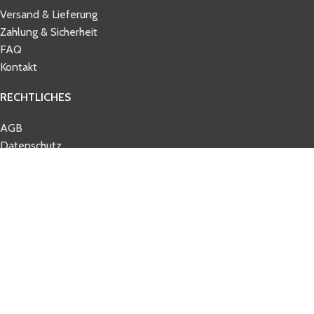
Versand & Lieferung
Zahlung & Sicherheit
FAQ
Kontakt
RECHTLICHES
AGB
Datenschutz
Impressum
Widerrufsbelehrung
© 2026 tennisbelieve.com
Shop
Filters
Wishlist