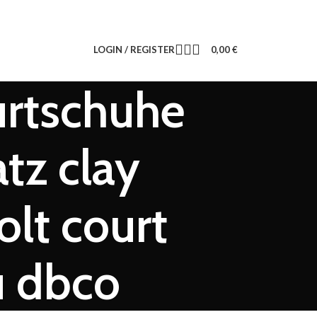
LOGIN / REGISTER
0,00
€
urtschuhe
tz clay
lt court
u dbco