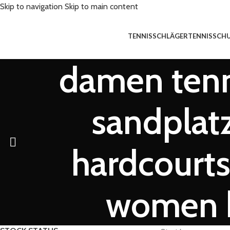
Skip to navigation
Skip to main content
TENNISSCHLÄGER
TENNISSCH
damen tenn
sandplat
hardcourts
women b