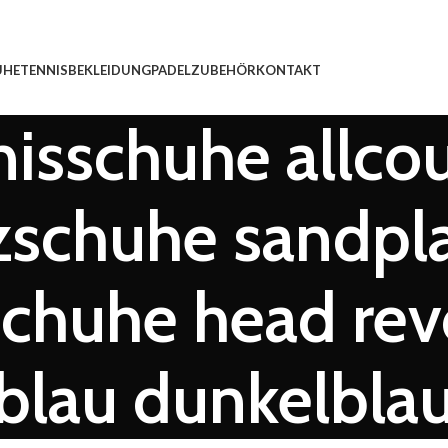
UHE
TENNISBEKLEIDUNG
PADEL
ZUBEHÖR
KONTAKT
isschuhe allco
zschuhe sandpla
chuhe head revo
lau dunkelbla