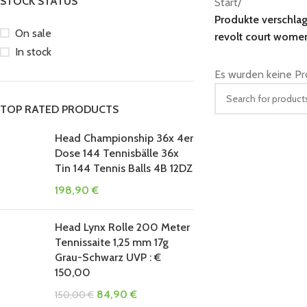
STOCK STATUS
Start
/
Produkte verschla
On sale
revolt court wome
In stock
Es wurden keine Pr
TOP RATED PRODUCTS
Head Championship 36x 4er
Dose 144 Tennisbälle 36x
Tin 144 Tennis Balls 4B 12DZ
198,90
€
Head Lynx Rolle 200 Meter
Tennissaite 1,25 mm 17g
Grau-Schwarz UVP : €
150,00
84,90
€
150,00
€