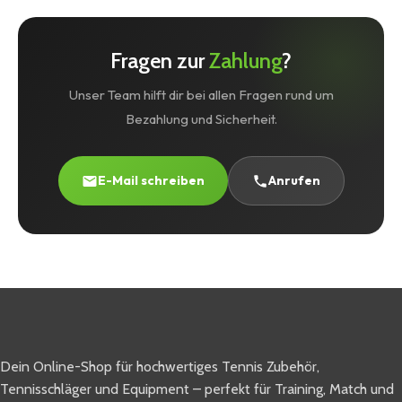
Deine Rechnung wird dir zusammen mit der
Problem weiterhin bestehen, kontaktiere uns – wir
Lieferbestätigung per E-Mail zugesendet. Falls du ein
helfen dir weiter.
Kundenkonto hast, kannst du deine Rechnungen auch
Fragen zur
Zahlung
?
jederzeit unter „Mein Konto" einsehen und
herunterladen.
Unser Team hilft dir bei allen Fragen rund um
Bezahlung und Sicherheit.
E-Mail schreiben
Anrufen
Dein Online-Shop für hochwertiges Tennis Zubehör,
Tennisschläger und Equipment – perfekt für Training, Match und