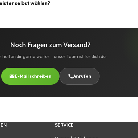
ne Lieferung an eine Packstation möglich. Gib dazu einfach bei der B
eister selbst wählen?
Postnummer als Lieferadresse an.
e nach Verfügbarkeit und Paketgröße von uns gewählt, um die schne
ährleisten. Wenn du einen bestimmten Dienstleister bevorzugst, nim
uf – wir versuchen dein Anliegen zu berücksichtigen.
Noch Fragen zum Versand?
 helfen dir gerne weiter – unser Team ist für dich da.
E-Mail schreiben
Anrufen
IEN
SERVICE