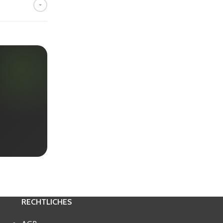
estellung
llstmögliche
m bitte vor
RECHTLICHES