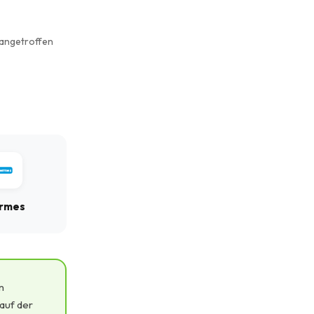
 angetroffen
ermes
rmes
n
auf der