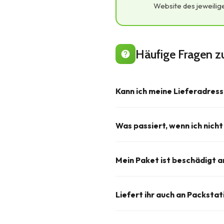
Website des jeweilig
Häufige Fragen 
Kann ich meine Lieferadress
Solange deine Bestellung noch n
Was passiert, wenn ich nicht
Kontaktiere uns dafür bitte schn
unter +49 (0) 5731 793299.
Wenn du nicht angetroffen wirst,
Mein Paket ist beschädigt
nach Dienstleister wird ein ern
oder einem Paketshop hinterleg
Bitte dokumentiere die Beschäd
Liefert ihr auch an Packsta
schnellstmöglich um eine Lösung 
vom Zusteller bei der Annahme 