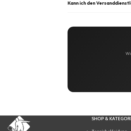
Ja, bei Versand über DHL ist ei
Kann ich den Versanddienstl
deine Packstationsnummer und 
Der Versanddienstleister wird j
und sicherste Zustellung zu gew
der Bestellung Kontakt mit uns a
Wir
SHOP & KATEGOR