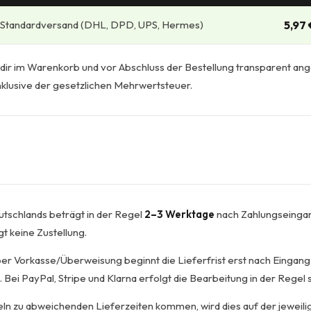
Standardversand (DHL, DPD, UPS, Hermes)
5,97 
ir im Warenkorb und vor Abschluss der Bestellung transparent ang
inklusive der gesetzlichen Mehrwertsteuer.
utschlands beträgt in der Regel
2–3 Werktage
nach Zahlungseingan
t keine Zustellung.
per Vorkasse/Überweisung beginnt die Lieferfrist erst nach Eingang
Bei PayPal, Stripe und Klarna erfolgt die Bearbeitung in der Regel s
ikeln zu abweichenden Lieferzeiten kommen, wird dies auf der jeweil