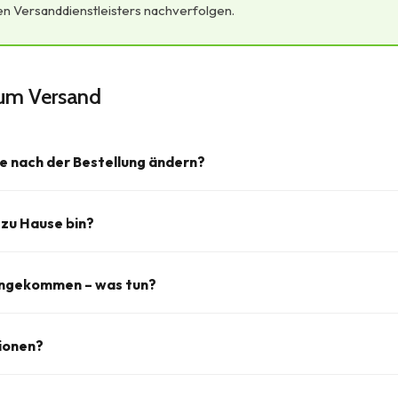
en Versanddienstleisters nachverfolgen.
zum Versand
e nach der Bestellung ändern?
icht versendet wurde, können wir die Lieferadresse in der Regel n
 zu Hause bin?
ellstmöglich per E-Mail an
tennisbelieve2020@gmail.com
oder te
 hinterlässt der Versanddienstleister in der Regel eine Benachrichti
 angekommen – was tun?
euter Zustellversuch unternommen oder das Paket bei einer nahegel
t.
igung mit Fotos und kontaktiere uns umgehend per E-Mail. Wir küm
tionen?
– sei es ein Ersatz oder eine Erstattung. Wenn möglich, lass dir di
bestätigen.