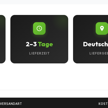
2–3
Tage
Deutsch
LIEFERZEIT
LIEFERGE
VERSANDART
KOST