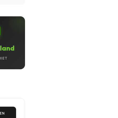
land
BIET
EN